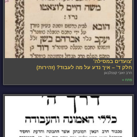
'צועדים במסילה'
חלק ד' – איך נדע על מה לעבוד? (זהירות)
הרב זאבי קצנלבוגן
פתח »