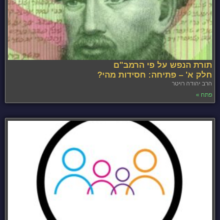
תורת הנפש על פי הרמב"ם
חלק א' – פתיחה: חסידות מהי?
הרב יהודה רויטר
פתח »