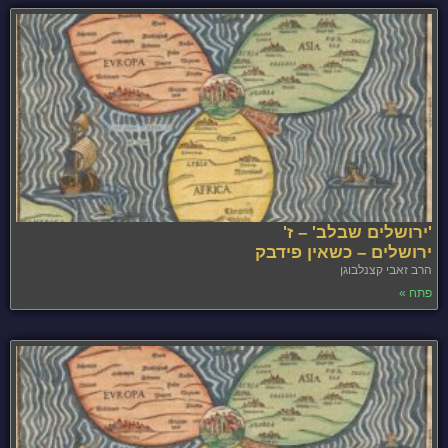
'ירושלים שבלב' – ז'
ירושלים – כשאין פידבק
הרב זאבי קצנלבוגן
פתח »