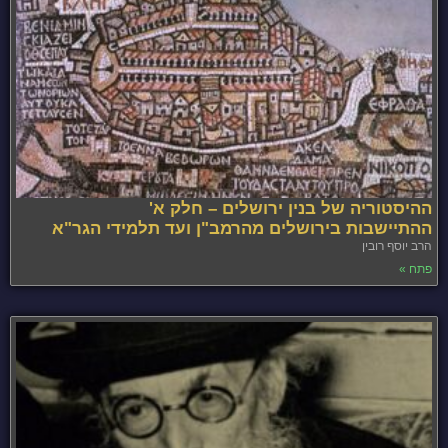
ההיסטוריה של בנין ירושלים – חלק א'
ההתיישבות בירושלים מהרמב"ן ועד תלמידי הגר"א
הרב יוסף רובין
פתח »