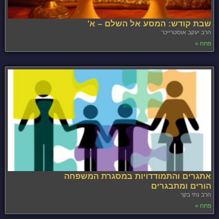
שבת קודש: המסע אל השלם – א'
הרב יעקב אוסטרייכר
פתח »
אתגרים והתמודדויות במסגרת המשפחה
הורים ומתבגרים
הרב נתי בקר
פתח »