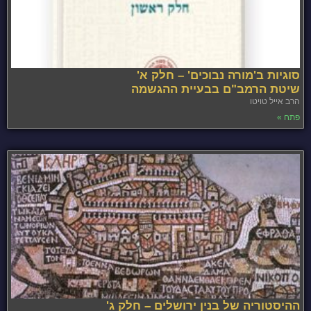
סוגיות ב'מורה נבוכים' – חלק א'
שיטת הרמב"ם בבעיית ההגשמה
הרב אייל טויטו
פתח »
ההיסטוריה של בנין ירושלים – חלק ג'