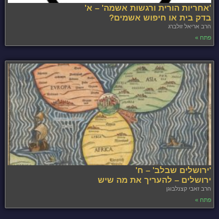
'אחריות הורית ורגשות אשמה' – א'
בדק בית או חיפוש אשמים?
הרב אריאל זולברג
פתח »
'ירושלים שבלב' – ח'
ירושלים – להעריך את מה שיש
הרב זאבי קצנלבוגן
פתח »