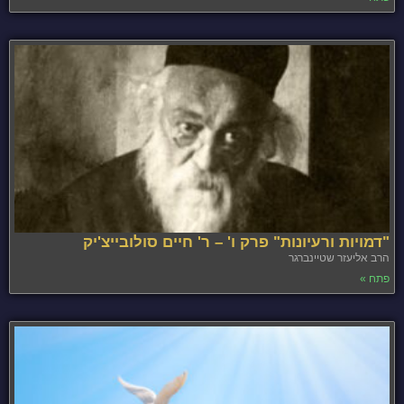
"דמויות ורעיונות" פרק ו' – ר' חיים סולובייצ'יק
הרב אליעזר שטיינברגר
פתח »