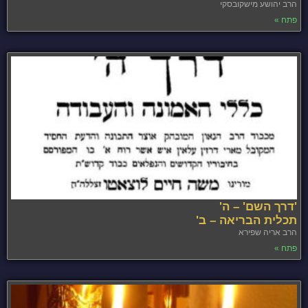
הרב יהושע מישקובסקי
פתח »
'דרך השם' – ה'
תכלית הבריאה – ב'
הרב אריה שפירא
פתח »