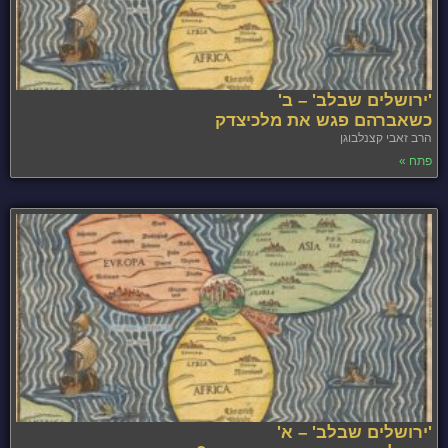
'ירושלים שבלב' – ב'
כשאברהם פגש את מלכיצדק
הרב זאבי קצנלבוגן
פתח »
'ירושלים שבלב' – א'