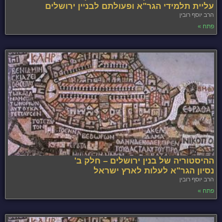
עליית תלמידי הגר"א ופעולתם לבניין ירושלים
הרב יוסף רובין
פתח »
ההיסטוריה של בנין ירושלים – חלק ב'
נסיון הגר"א לעלות לארץ ישראל
הרב יוסף רובין
פתח »