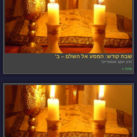
שבת קודש: המסע אל השלם – ב'
הרב יעקב אוסטרייכר
פתח »