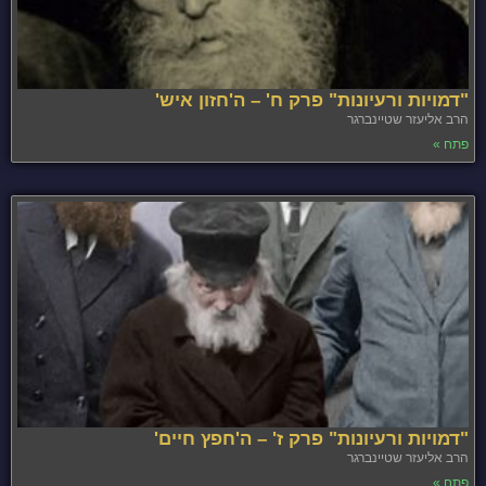
"דמויות ורעיונות" פרק ח' – ה'חזון איש'
הרב אליעזר שטיינברגר
פתח »
"דמויות ורעיונות" פרק ז' – ה'חפץ חיים'
הרב אליעזר שטיינברגר
פתח »