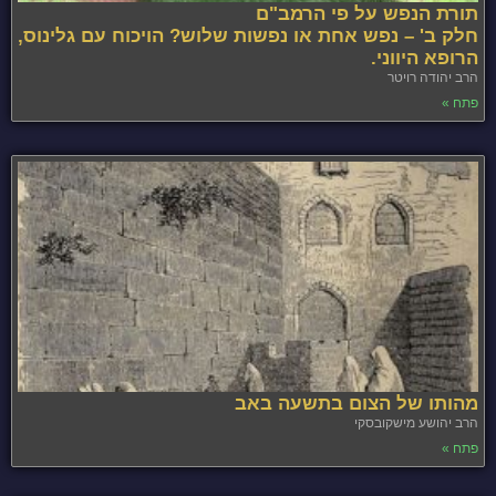
תורת הנפש על פי הרמב"ם
חלק ב' – נפש אחת או נפשות שלוש? הויכוח עם גלינוס,
הרופא היווני.
הרב יהודה רויטר
פתח »
מהותו של הצום בתשעה באב
הרב יהושע מישקובסקי
פתח »