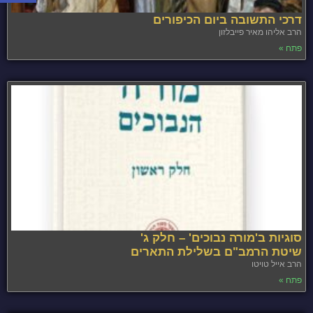
דרכי התשובה ביום הכיפורים
הרב אליהו מאיר פייבלזון
פתח »
סוגיות ב'מורה נבוכים' – חלק ג'
שיטת הרמב"ם בשלילת התארים
הרב אייל טויטו
פתח »