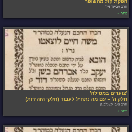
הפקת קול מהשופר
הרב אביעד וייל
פתח »
'צועדים במסילה'
חלק ה' – עם מה נתחיל לעבוד (חלקי הזהירות)
הרב זאבי קצנלבוגן
פתח »