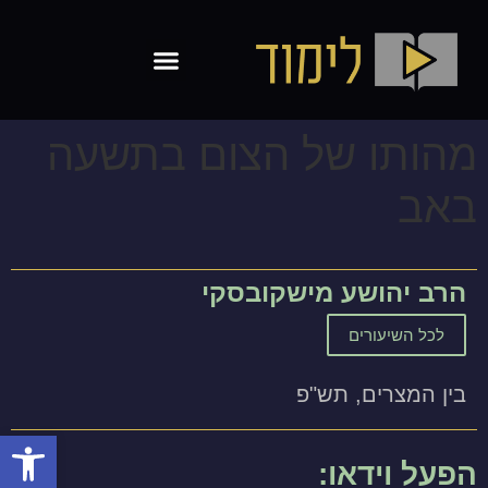
מהותו של הצום בתשעה
באב
הרב יהושע מישקובסקי
לכל השיעורים
בין המצרים, תש"פ
פתח סרגל
הפעל וידאו: