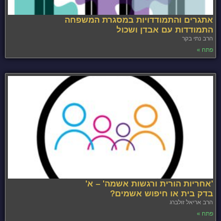
אתגרים והתמודדויות במסגרת המשפחה
התמודדות עם אבדן ושכול
הרב נתי בקר
פתח »
'אחריות הורית ורגשות אשמה' – א'
בדק בית או חיפוש אשמים?
הרב אריאל זולברג
פתח »