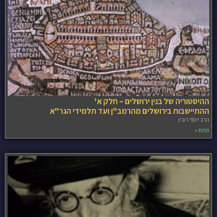
ההיסטוריה של בנין ירושלים – חלק א'
ההתיישבות בירושלים מהרמב"ן ועד תלמידי הגר"א
הרב יוסף רובין
פתח »