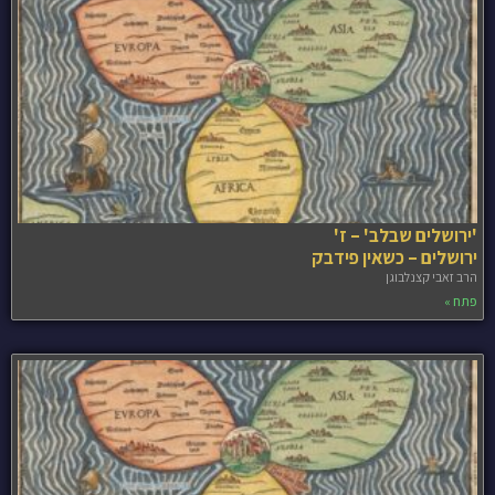
'ירושלים שבלב' – ז'
ירושלים – כשאין פידבק
הרב זאבי קצנלבוגן
פתח »