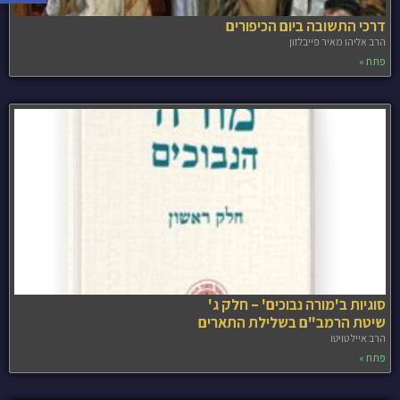
דרכי התשובה ביום הכיפורים
הרב אליהו מאיר פייבלזון
פתח »
סוגיות ב'מורה נבוכים' – חלק ג'
שיטת הרמב"ם בשלילת התארים
הרב אייל טויטו
פתח »