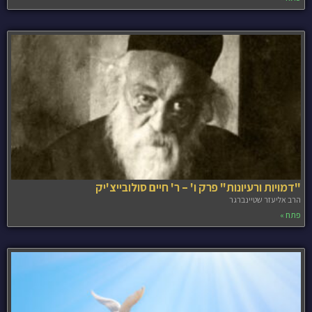
"דמויות ורעיונות" פרק ו' – ר' חיים סולובייצ'יק
הרב אליעזר שטיינברגר
פתח »