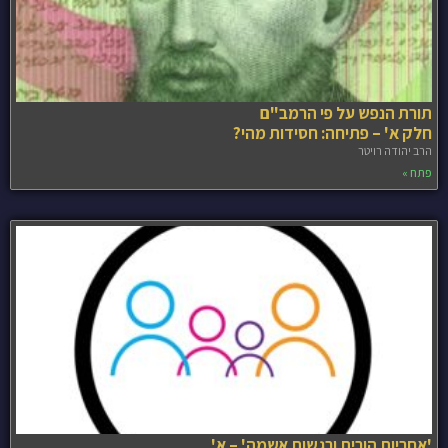
תורת הנפש על פי הרמב"ם
חלק א' – פתיחה: חסידות מהי?
הרב יהודה רויטר
פתח »
'אחריות הורית ורגשות אשמה' – א'