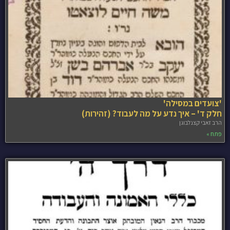
'צועדים במסילה'
חלק ד' – איך נדע על מה לעבוד? (זהירות)
הרב זאבי קצנלבוגן
פתח »