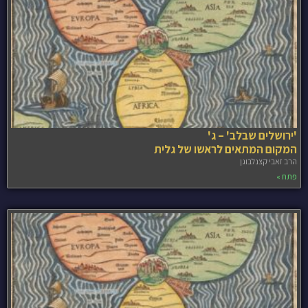
'ירושלים שבלב' – ג'
המקום המתאים לראשו של גלית
הרב זאבי קצנלבוגן
פתח »