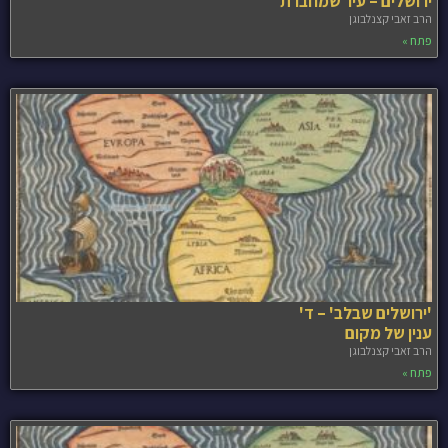
ירושלים – עיר שמחברת
הרב זאבי קצנלבוגן
פתח »
'ירושלים שבלב' – ד'
ענין של מקום
הרב זאבי קצנלבוגן
פתח »