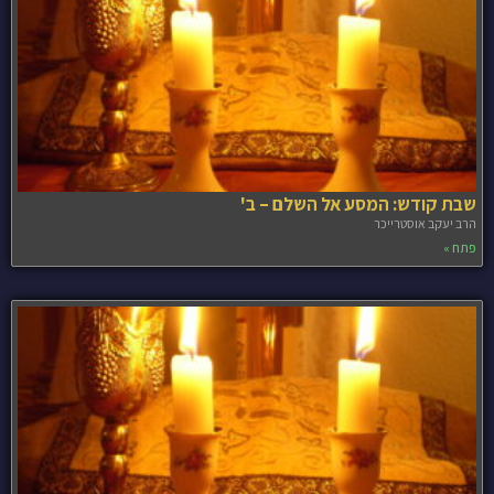
שבת קודש: המסע אל השלם – ב'
הרב יעקב אוסטרייכר
פתח »