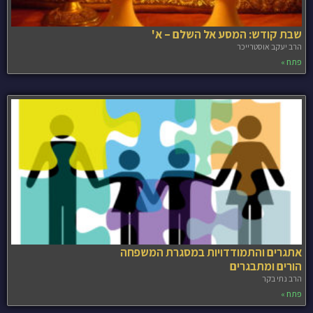
שבת קודש: המסע אל השלם – א'
הרב יעקב אוסטרייכר
פתח »
אתגרים והתמודדויות במסגרת המשפחה
הורים ומתבגרים
הרב נתי בקר
פתח »