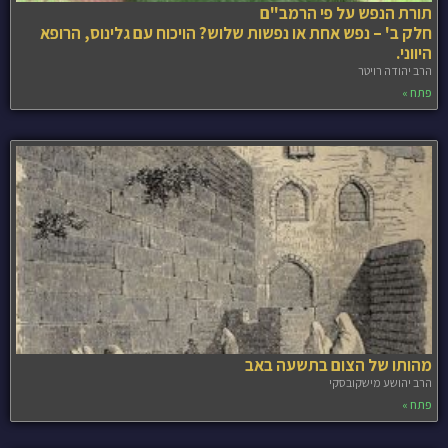
תורת הנפש על פי הרמב"ם
חלק ב' – נפש אחת או נפשות שלוש? הויכוח עם גלינוס, הרופא
היווני.
הרב יהודה רויטר
פתח »
מהותו של הצום בתשעה באב
הרב יהושע מישקובסקי
פתח »