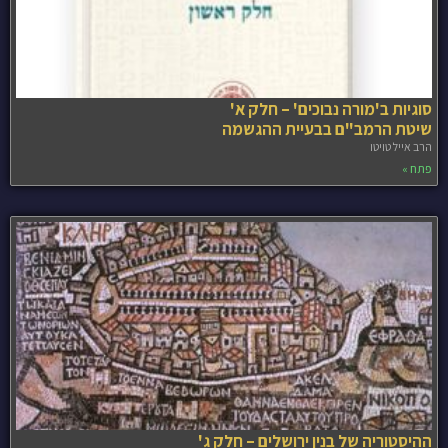
סוגיות ב'מורה נבוכים' – חלק א'
שיטת הרמב"ם בבעיית ההגשמה
הרב אייל טויטו
פתח »
ההיסטוריה של בנין ירושלים – חלק ג'