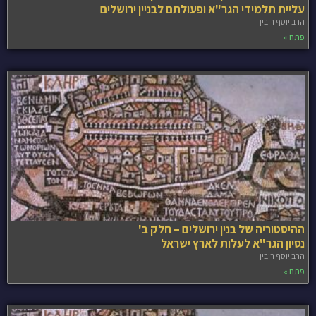
עליית תלמידי הגר"א ופעולתם לבניין ירושלים
הרב יוסף רובין
פתח »
ההיסטוריה של בנין ירושלים – חלק ב'
נסיון הגר"א לעלות לארץ ישראל
הרב יוסף רובין
פתח »