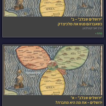
'ירושלים שבלב' – ב'
כשאברהם פגש את מלכיצדק
הרב זאבי קצנלבוגן
פתח »
'ירושלים שבלב' – א'
ירושלים – את מה היא מחברת?