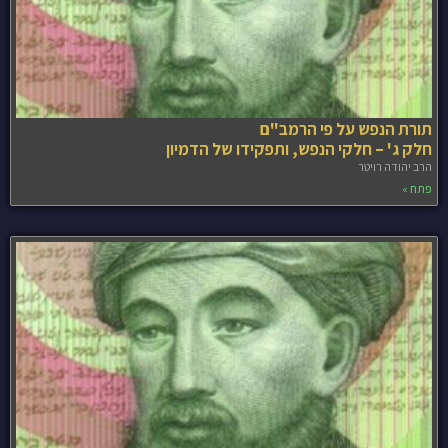
תורת הנפש על פי הרמב"ם
חלק ג' – חלקי הנפש, ותפקידו של הדמיון
הרב יהודה רויטר
פתח »