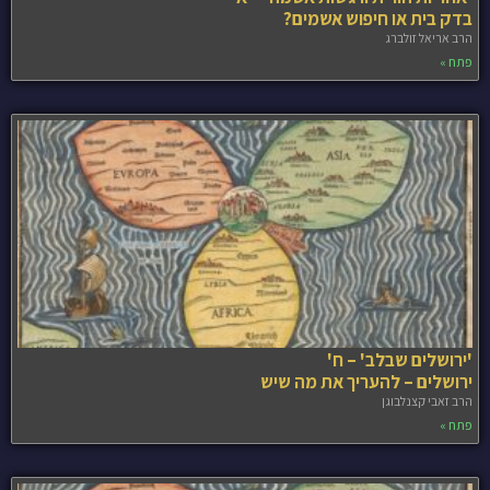
בדק בית או חיפוש אשמים?
הרב אריאל זולברג
פתח »
'ירושלים שבלב' – ח'
ירושלים – להעריך את מה שיש
הרב זאבי קצנלבוגן
פתח »