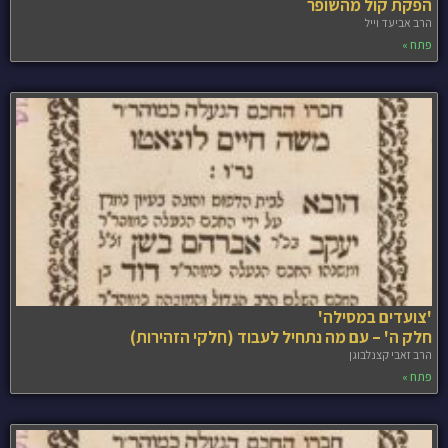
הפקת קול מהשופר
הרב אביעד וייל
פתח »
'צועדים במסילה'
חלק ה' – עם מה נתחיל לעבוד (חלקי הזהירות)
הרב זאבי קצנלבוגן
פתח »