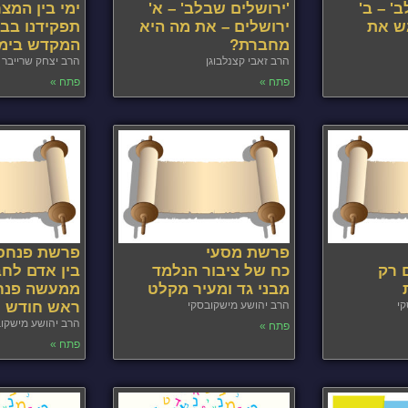
' – ב'
'ירושלים שבלב' – א'
ימי בין המצ
ש את
ירושלים – את מה היא
תפקידנו בבנ
מחברת?
המקדש בימי
הרב זאבי קצנלבוגן
הרב יצחק שרייבר
פתח »
פתח »
פרשת מסעי
פרשת פנחס
 רק
כח של ציבור הנלמד
בין אדם לחב
מבני גד ומעיר מקלט
ממעשה פנחס
קי
הרב יהושע מישקובסקי
ראש חודש
הרב יהושע מישקו
פתח »
פתח »