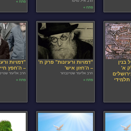
הרב אייל טויטו
פתח »
פתח »
 בנין
"דמויות ורעיונות" פרק ח'
"דמויות ורעי
ק א'
– ה'חזון איש'
– ה'חפץ חיי
רושלים
הרב אליעזר שטיינברגר
הרב אליעזר שטיינ
תלמידי
פתח »
פתח »