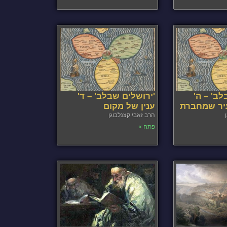
לב' – ה'
'ירושלים שבלב' – ד'
עיר שמחברת
ענין של מקום
הרב זאבי קצנלבוגן
פתח »