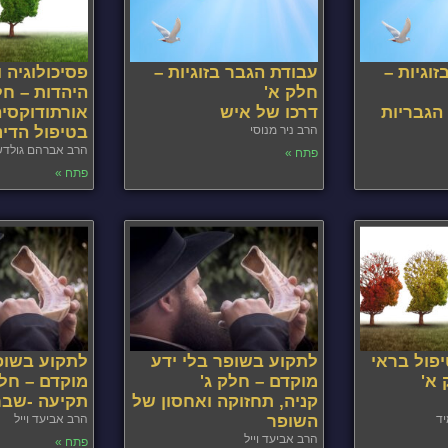
וגיות –
עבודת הגבר בזוגיות –
פסיכולוגיה 
חלק א'
היהדות – חל
 הגבריות
דרכו של איש
אורתודוקסיה
הרב ניר מנוסי
בטיפול הדינ
הרב אברהם גולדש
פתח »
פתח »
יפול בראי
לתקוע בשופר בלי ידע
לתקוע בשופר
 א'
מוקדם – חלק ג'
מוקדם – חלק
קניה, תחזוקה ואחסון של
תקיעה -שבר
ד
השופר
הרב אביעד וייל
הרב אביעד וייל
פתח »