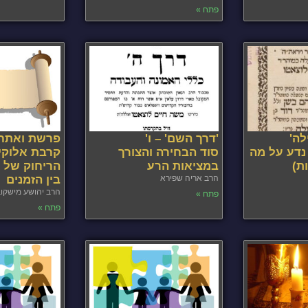
פתח »
לה'
'דרך השם' – ו'
פרשת ואתחנ
 נדע על מה
סוד הבחירה והצורך
קרבת אלוקי
ת)
במציאות הרע
הריחוק של ה
הרב אריה שפירא
בין הזמנים
הרב יהושע מישקו
פתח »
פתח »