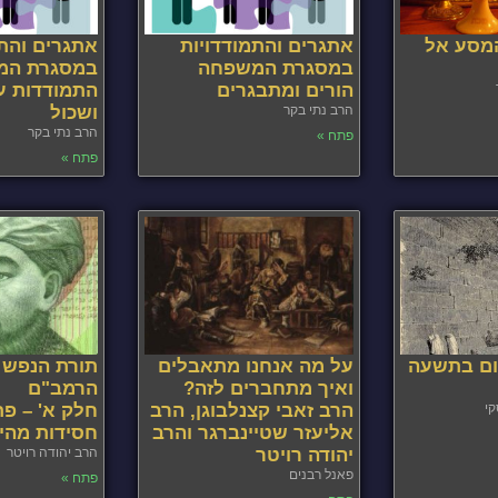
מסע אל
אתגרים והתמודדויות
אתגרים והתמ
במסגרת המשפחה
במסגרת המ
הורים ומתבגרים
התמודדות ע
הרב נתי בקר
ושכול
הרב נתי בקר
פתח »
פתח »
ום בתשעה
על מה אנחנו מתאבלים
תורת הנפש 
ואיך מתחברים לזה?
הרמב"ם
קי
הרב זאבי קצנלבוגן, הרב
חלק א' – פת
אליעזר שטיינברגר והרב
חסידות מהי
יהודה רויטר
הרב יהודה רויטר
פאנל רבנים
פתח »