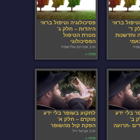
וטיפול בראי
פסיכולוגיה וטיפול בראי
ק ד'
היהדות – חלק ג'
 וחדשנות
מטרת הטיפול
אמי
הפסיכולוגי
מיד
הרב אברהם גולדשמיד
פתח »
 בלי ידע
לתקוע בשופר בלי ידע
 ב'
מוקדם – חלק א'
ים -תרועה
הפקת קול מהשופר
הרב אביעד וייל
פתח »