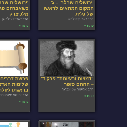
'ירושלים שבלב' – ג'
'ירושלים שבלב
המקום המתאים לראשו
כשאברהם פג
של גלית
מלכיצדק
הרב זאבי קצנלבוגן
הרב זאבי קצנלבוגן
פתח »
פתח »
"דמויות ורעיונות" פרק ד'
פרשת דברים
– החתם סופר
שלימות האדם
הרב אליעזר שטיינברגר
בדאגתו לזולת
הרב יהושע מישקובס
פתח »
פתח »