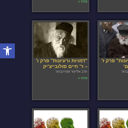
פתח »
פתח סרגל
ונות" פרק ז'
"דמויות ורעיונות" פרק ו'
ם'
– ר' חיים סולובייצ'יק
ברגר
הרב אליעזר שטיינברגר
פתח »