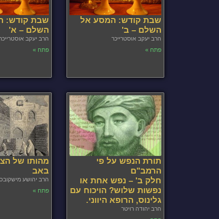
שבת קודש: המסע אל
שבת קודש: ה
השלם – ב'
השלם – א'
הרב יעקב אוסטרייכר
הרב יעקב אוסטרייכר
פתח »
פתח »
תורת הנפש על פי
מהותו של הצ
הרמב"ם
באב
חלק ב' – נפש אחת או
הרב יהושע מישקובס
נפשות שלוש? הויכוח עם
פתח »
גלינוס, הרופא היווני.
הרב יהודה רויטר