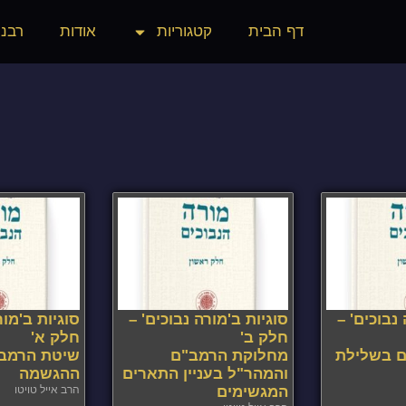
דף הבית
קטגוריות
אודות
רבני
נבוכים' –
סוגיות ב'מורה נבוכים' –
סוגיות ב'מור
חלק ב'
חלק א'
 בשלילת
מחלוקת הרמב"ם
שיטת הרמב"
והמהר"ל בעניין התארים
ההגשמה
המגשימים
הרב אייל טויטו