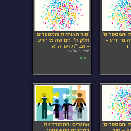
ת והמספרים'
'סוד האותיות והמספרים'
 מי יודע –
חלק ה': חמישה מי יודע
"ד
– מבי"ת ועד ה"א
הרב יוני אליצור
פתח »
ת והמספרים'
אתגרים והתמודדויות
א – סוד
במסגרת המשפחה: