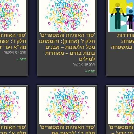
דדויות
'סוד האותיות והמספרים'
'סוד האותיו
פחה:
חלק ז' (אחרון): ורוממתנו
חלק ו': עשרה
ם במשפחה
מכל הלשונות – אבנים
מה"א ועד יו
בונות בתים – מאותיות
הרב יוני אליצור
למילים
פתח »
הרב יוני אליצור
פתח »
 והמספרים'
'סוד האותיות והמספרים'
'סוד האותיו
י יודע' –
חלק ב': 'לראות את
חלק א': מבו