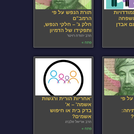
ודדויות
תורת הנפש על פי
שפחה
הרמב"ם
ם אבדן
חלק ג' – חלקי הנפש,
ותפקידו של הדמיון
הרב יהודה רויטר
פתח »
על פי
'אחריות הורית ורגשות
אשמה' – א'
יחה:
בדק בית או חיפוש
?
אשמים?
הרב אריאל זולברג
פתח »