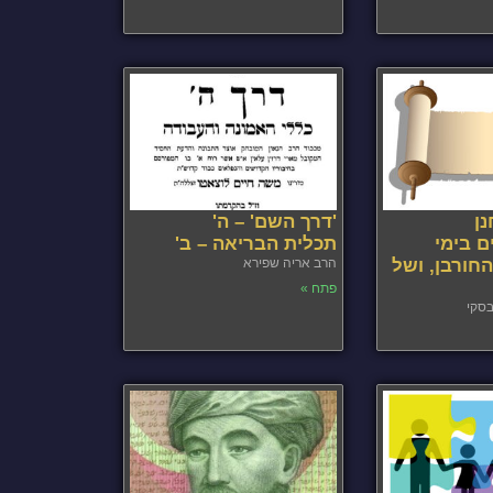
ן
'דרך השם' – ה'
ם בימי
תכלית הבריאה – ב'
חורבן, ושל
הרב אריה שפירא
פתח »
בסקי