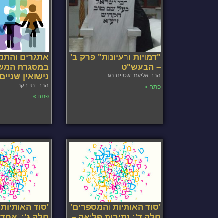
"דמויות ורעיונות" פרק ב'
אתגרים והתמו
– הבעש"ט
במסגרת המש
הרב אליעזר שטיינברגר
נישואין שניי
הרב נתי בקר
פתח »
פתח »
'סוד האותיות והמספרים'
'סוד האותיות
חלק ד': נתיבות פליאה –
חלק ג': 'אחד מ