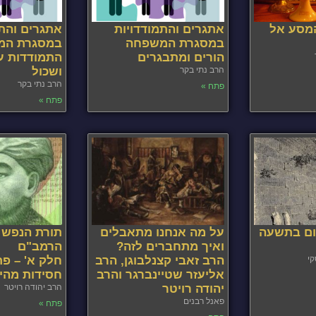
מסע אל
אתגרים והתמודדויות
אתגרים והתמ
במסגרת המשפחה
במסגרת המ
הורים ומתבגרים
התמודדות ע
הרב נתי בקר
ושכול
הרב נתי בקר
פתח »
פתח »
ום בתשעה
על מה אנחנו מתאבלים
תורת הנפש 
ואיך מתחברים לזה?
הרמב"ם
קי
הרב זאבי קצנלבוגן, הרב
חלק א' – פת
אליעזר שטיינברגר והרב
חסידות מהי
יהודה רויטר
הרב יהודה רויטר
פאנל רבנים
פתח »