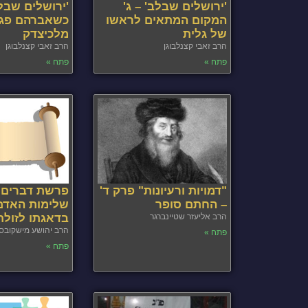
'ירושלים שבלב' – ג'
'ירושלים שבלב
המקום המתאים לראשו
כשאברהם פג
של גלית
מלכיצדק
הרב זאבי קצנלבוגן
הרב זאבי קצנלבוגן
פתח »
פתח »
"דמויות ורעיונות" פרק ד'
פרשת דברים
– החתם סופר
שלימות האדם
הרב אליעזר שטיינברגר
בדאגתו לזולת
הרב יהושע מישקובס
פתח »
פתח »