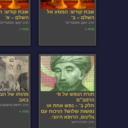
שבת קודש: המסע אל
שבת קודש: ה
השלם – ב'
השלם – א'
הרב יעקב אוסטרייכר
הרב יעקב אוסטרייכר
פתח »
פתח »
תורת הנפש על פי
מהותו של הצ
הרמב"ם
באב
חלק ב' – נפש אחת או
הרב יהושע מישקובס
נפשות שלוש? הויכוח עם
פתח »
גלינוס, הרופא היווני.
הרב יהודה רויטר