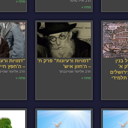
הרב אייל טויטו
פתח »
פתח »
 בנין
"דמויות ורעיונות" פרק ח'
"דמויות ורעי
ק א'
– ה'חזון איש'
– ה'חפץ חיי
רושלים
הרב אליעזר שטיינברגר
הרב אליעזר שטיינ
תלמידי
פתח »
פתח »