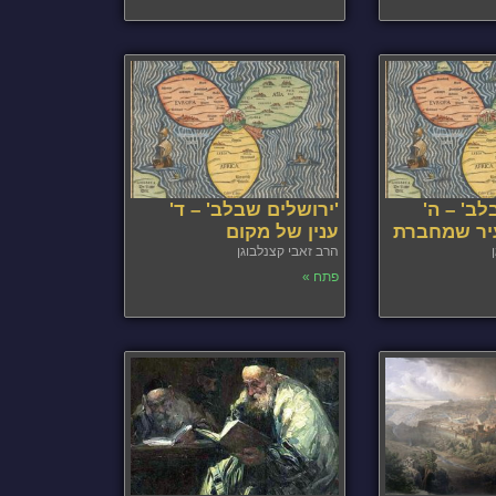
לב' – ה'
'ירושלים שבלב' – ד'
עיר שמחברת
ענין של מקום
הרב זאבי קצנלבוגן
פתח »