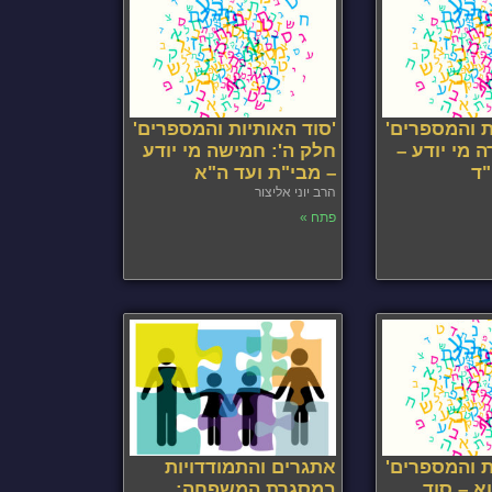
ת והמספרים'
'סוד האותיות והמספרים'
 מי יודע –
חלק ה': חמישה מי יודע
"ד
– מבי"ת ועד ה"א
הרב יוני אליצור
פתח »
ת והמספרים'
אתגרים והתמודדויות
א – סוד
במסגרת המשפחה: