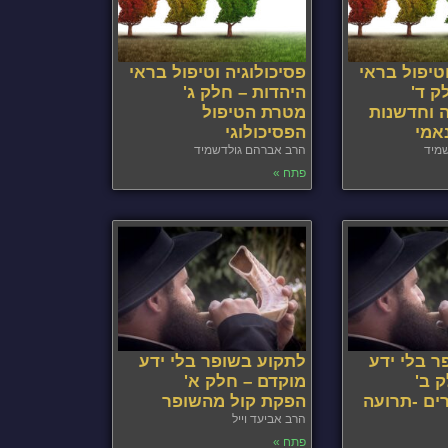
וטיפול בראי
פסיכולוגיה וטיפול בראי
ק ד'
היהדות – חלק ג'
 וחדשנות
מטרת הטיפול
אמי
הפסיכולוגי
מיד
הרב אברהם גולדשמיד
פתח »
 בלי ידע
לתקוע בשופר בלי ידע
 ב'
מוקדם – חלק א'
ים -תרועה
הפקת קול מהשופר
הרב אביעד וייל
פתח »