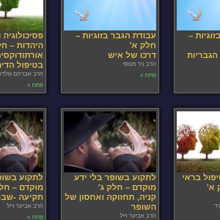
וגיות –
עבודת הגבר בזוגיות –
פסיכולוגיה 
חלק א'
היהדות – חל
 הגבריות
דרכו של איש
אורתודוקסיה
הרב ניר מנוסי
בטיפול הדינ
הרב אברהם גולדש
פתח »
פתח »
יפול בראי
לתקוע בשופר בלי ידע
לתקוע בשופר
 א'
מוקדם – חלק ג'
מוקדם – חלק
קניה, תחזוקה ואחסון של
תקיעה -שבר
ד
השופר
הרב אביעד וייל
הרב אביעד וייל
פתח »