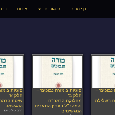
דף הבית
קטגוריות
אודות
רבני
נבוכים' –
סוגיות ב'מורה נבוכים' –
סוגיות ב'מור
חלק ב'
חלק א'
 בשלילת
מחלוקת הרמב"ם
שיטת הרמב"
והמהר"ל בעניין התארים
ההגשמה
המגשימים
הרב אייל טויטו