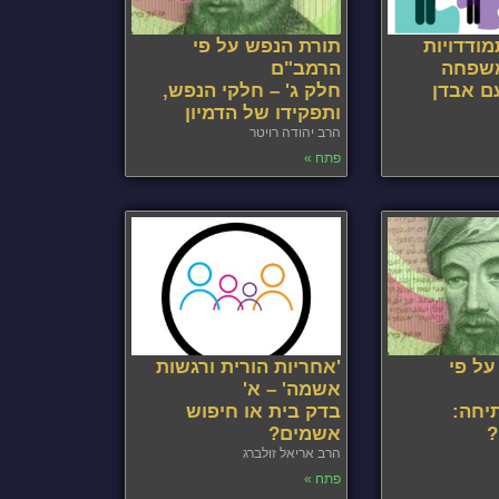
ודדויות
תורת הנפש על פי
שפחה
הרמב"ם
ם אבדן
חלק ג' – חלקי הנפש,
ותפקידו של הדמיון
הרב יהודה רויטר
פתח »
על פי
'אחריות הורית ורגשות
אשמה' – א'
יחה:
בדק בית או חיפוש
?
אשמים?
הרב אריאל זולברג
פתח »