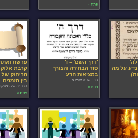
פתח »
לה'
'דרך השם' – ו'
פרשת ואתחנ
 נדע על מה
סוד הבחירה והצורך
קרבת אלוקי
ת)
במציאות הרע
הריחוק של ה
הרב אריה שפירא
בין הזמנים
הרב יהושע מישקו
פתח »
פתח »