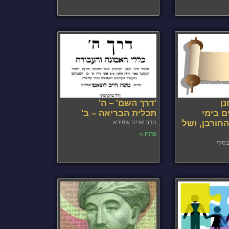
ן
'דרך השם' – ה'
ם בימי
תכלית הבריאה – ב'
חורבן, ושל
הרב אריה שפירא
פתח »
בסקי