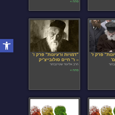
פתח »
פתח סרגל
ונות" פרק ז'
"דמויות ורעיונות" פרק ו'
ם'
– ר' חיים סולובייצ'יק
ברגר
הרב אליעזר שטיינברגר
פתח »