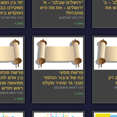
' – ב'
'ירושלים שבלב' – א'
ימי בין המצ
ש את
ירושלים – את מה היא
תפקידנו בבנ
מחברת?
המקדש בימי
הרב זאבי קצנלבוגן
הרב יצחק שרייבר
פתח »
פתח »
פרשת מסעי
פרשת פנחס
 רק
כח של ציבור הנלמד
בין אדם לחב
מבני גד ומעיר מקלט
ממעשה פנחס
קי
הרב יהושע מישקובסקי
ראש חודש
הרב יהושע מישקו
פתח »
פתח »