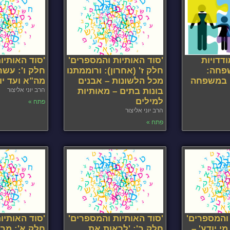
דדויות
'סוד האותיות והמספרים'
'סוד האותיו
פחה:
חלק ז' (אחרון): ורוממתנו
חלק ו': עשרה
ם במשפחה
מכל הלשונות – אבנים
מה"א ועד יו
בונות בתים – מאותיות
הרב יוני אליצור
למילים
פתח »
הרב יוני אליצור
פתח »
 והמספרים'
'סוד האותיות והמספרים'
'סוד האותיו
י יודע' –
חלק ב': 'לראות את
חלק א': מבו