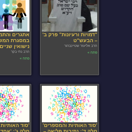
"דמויות ורעיונות" פרק ב'
אתגרים והתמו
– הבעש"ט
במסגרת המש
הרב אליעזר שטיינברגר
נישואין שניי
הרב נתי בקר
פתח »
פתח »
'סוד האותיות והמספרים'
'סוד האותיות
חלק ד': נתיבות פליאה –
חלק ג': 'אחד מ