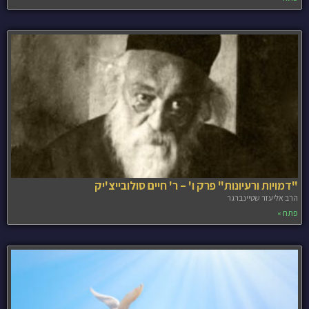
"דמויות ורעיונות" פרק ו' – ר' חיים סולובייצ'יק
הרב אליעזר שטיינברגר
פתח »