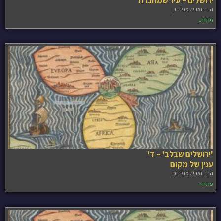
ירושלים – עיר שמחברת
הרב זאבי קצנלבוגן
פתח »
'ירושלים שבלב' – ד'
ענין של מקום
הרב זאבי קצנלבוגן
פתח »