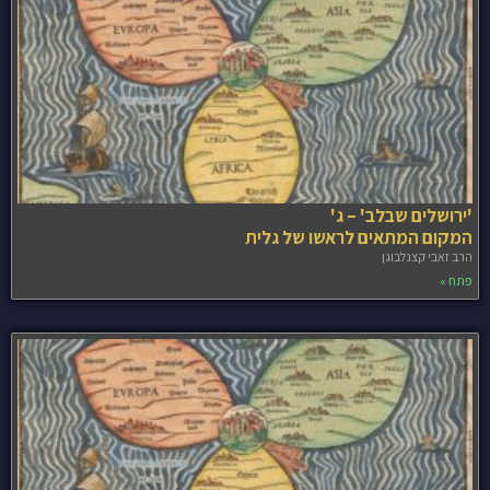
'ירושלים שבלב' – ג'
המקום המתאים לראשו של גלית
הרב זאבי קצנלבוגן
פתח »