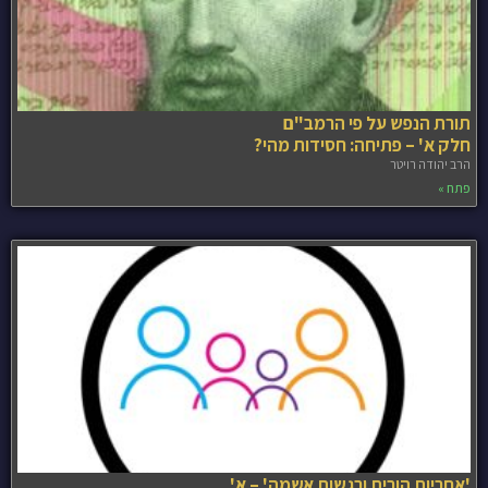
תורת הנפש על פי הרמב"ם
חלק א' – פתיחה: חסידות מהי?
הרב יהודה רויטר
פתח »
'אחריות הורית ורגשות אשמה' – א'