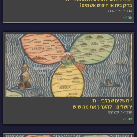
בדק בית או חיפוש אשמים?
הרב אריאל זולברג
פתח »
'ירושלים שבלב' – ח'
ירושלים – להעריך את מה שיש
הרב זאבי קצנלבוגן
פתח »