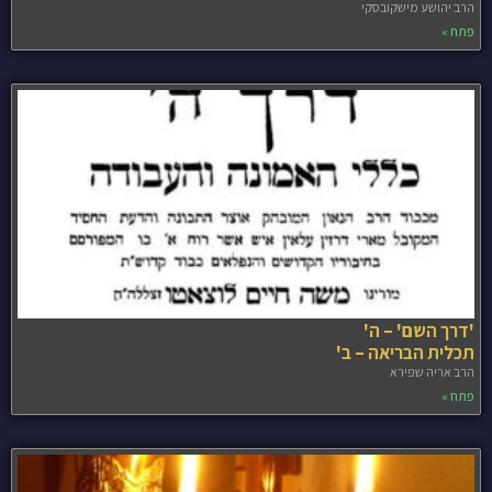
הרב יהושע מישקובסקי
פתח »
'דרך השם' – ה'
תכלית הבריאה – ב'
הרב אריה שפירא
פתח »