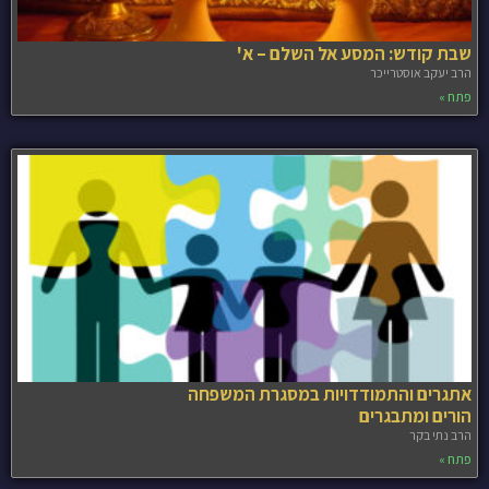
שבת קודש: המסע אל השלם – א'
הרב יעקב אוסטרייכר
פתח »
אתגרים והתמודדויות במסגרת המשפחה
הורים ומתבגרים
הרב נתי בקר
פתח »