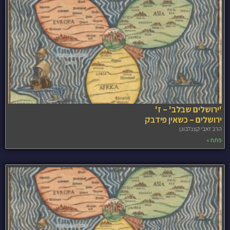
'ירושלים שבלב' – ז'
ירושלים – כשאין פידבק
הרב זאבי קצנלבוגן
פתח »