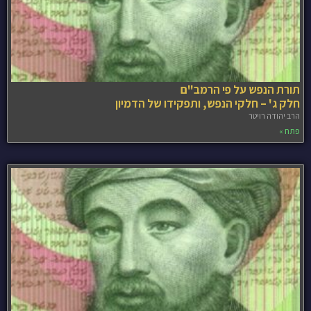
תורת הנפש על פי הרמב"ם
חלק ג' – חלקי הנפש, ותפקידו של הדמיון
הרב יהודה רויטר
פתח »