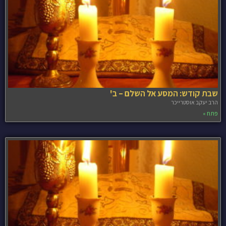
שבת קודש: המסע אל השלם – ב'
הרב יעקב אוסטרייכר
פתח »