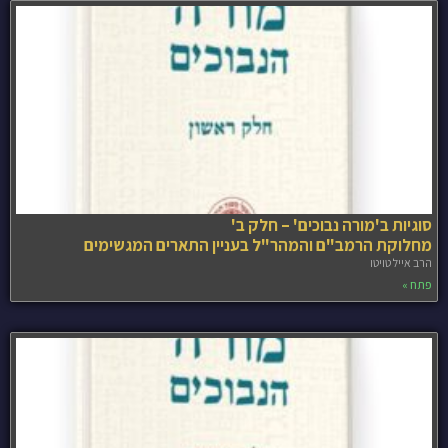
סוגיות ב'מורה נבוכים' – חלק ב'
מחלוקת הרמב"ם והמהר"ל בעניין התארים המגשימים
הרב אייל טויטו
פתח »