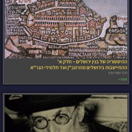
ההיסטוריה של בנין ירושלים – חלק א'
ההתיישבות בירושלים מהרמב"ן ועד תלמידי הגר"א
הרב יוסף רובין
פתח »