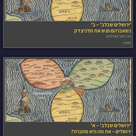
'ירושלים שבלב' – ב'
כשאברהם פגש את מלכיצדק
הרב זאבי קצנלבוגן
פתח »
'ירושלים שבלב' – א'
ירושלים – את מה היא מחברת?