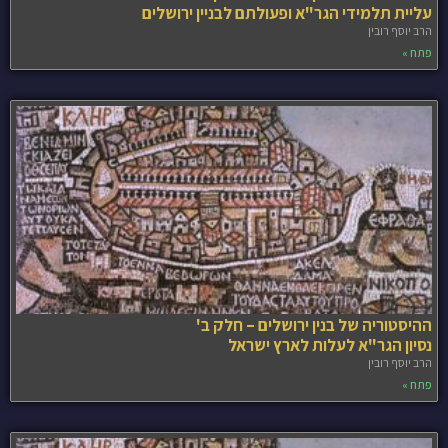
עליית תלמידי הגר"א ופעולתם לבניין ירושלים
הרב יוסף רובין
פתח »
ההיסטוריה של בנין ירושלים – חלק ב'
נסיון הגר"א לעלות לארץ ישראל
הרב יוסף רובין
פתח »