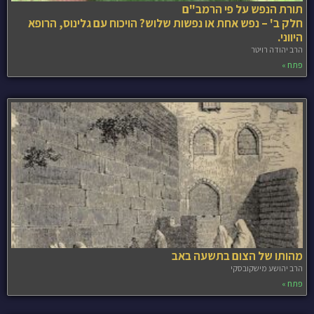
תורת הנפש על פי הרמב"ם
חלק ב' – נפש אחת או נפשות שלוש? הויכוח עם גלינוס, הרופא
היווני.
הרב יהודה רויטר
פתח »
מהותו של הצום בתשעה באב
הרב יהושע מישקובסקי
פתח »