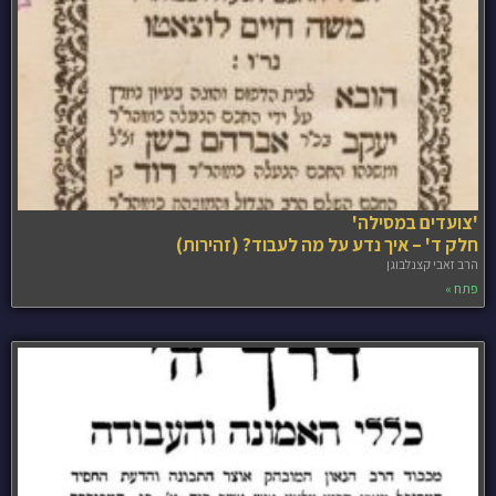
'צועדים במסילה'
חלק ד' – איך נדע על מה לעבוד? (זהירות)
הרב זאבי קצנלבוגן
פתח »