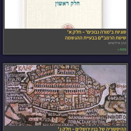
סוגיות ב'מורה נבוכים' – חלק א'
שיטת הרמב"ם בבעיית ההגשמה
הרב אייל טויטו
פתח »
ההיסטוריה של בנין ירושלים – חלק ג'