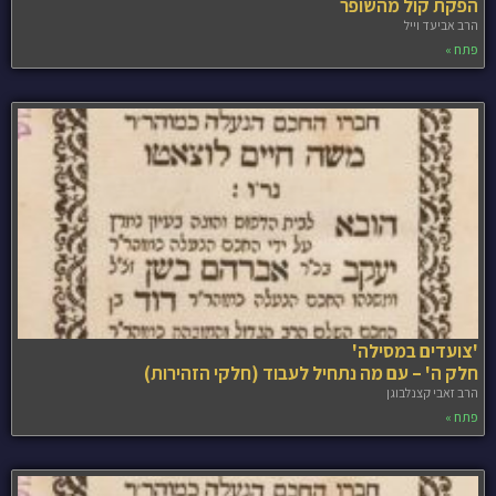
הפקת קול מהשופר
הרב אביעד וייל
פתח »
'צועדים במסילה'
חלק ה' – עם מה נתחיל לעבוד (חלקי הזהירות)
הרב זאבי קצנלבוגן
פתח »