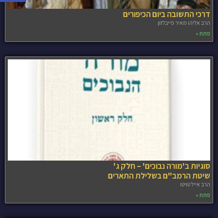
דרכי התשובה ביום הכיפורים
הרב אליהו מאיר פייבלזון
פתח »
סוגיות ב'מורה נבוכים' – חלק ג'
שיטת הרמב"ם בשלילת התארים
הרב אייל טויטו
פתח »