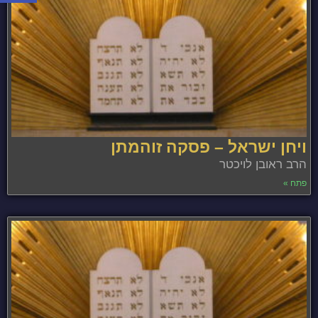
ויחן ישראל – פסקה זוהמתן
הרב ראובן לויכטר
פתח »